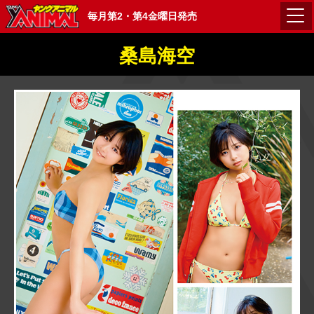
毎月第2・第4金曜日発売
桑島海空