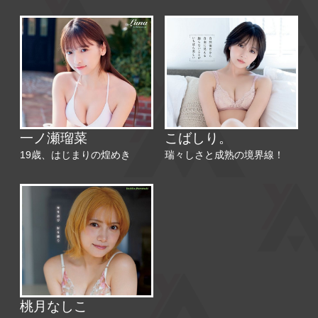
一ノ瀬瑠菜
こばしり。
19歳、はじまりの煌めき
瑞々しさと成熟の境界線！
桃月なしこ