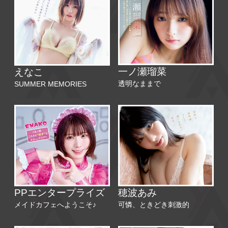
一ノ瀬瑠菜
えなこ
透明なままで
SUMMER MEMORIES
PPエンタープライズ
穂波あみ
メイドカフェへようこそ♪
可憐、ときどき刺激的