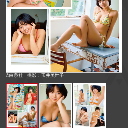
©白泉社 撮影：玉井美世子