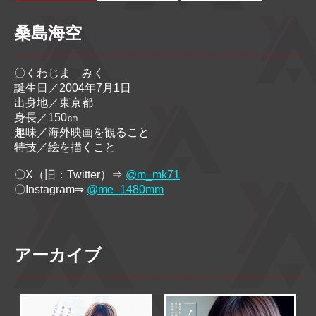
桑島海空
〇くわじま みく
誕生日／2004年7月1日
出身地／東京都
身長／150㎝
趣味／海外映画を観ること
特技／絵を描くこと
〇X（旧：Twitter）⇒
@
m_mk71
〇Instagram⇒
@
me_1480mm
アーカイブ