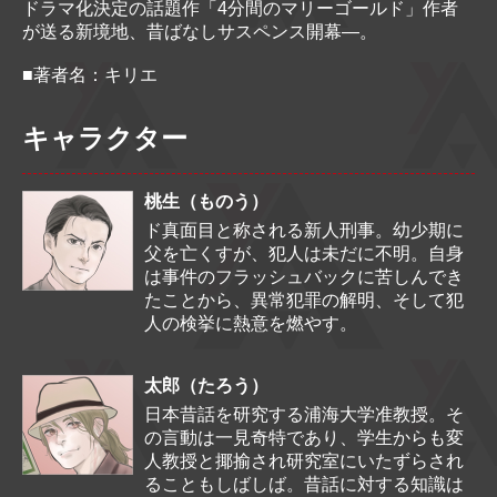
ドラマ化決定の話題作「4分間のマリーゴールド」作者
が送る新境地、昔ばなしサスペンス開幕―。
■著者名：キリエ
キャラクター
桃生
（ものう）
ド真面目と称される新人刑事。幼少期に
父を亡くすが、犯人は未だに不明。自身
は事件のフラッシュバックに苦しんでき
たことから、異常犯罪の解明、そして犯
人の検挙に熱意を燃やす。
太郎
（たろう）
日本昔話を研究する浦海大学准教授。そ
の言動は一見奇特であり、学生からも変
人教授と揶揄され研究室にいたずらされ
ることもしばしば。昔話に対する知識は