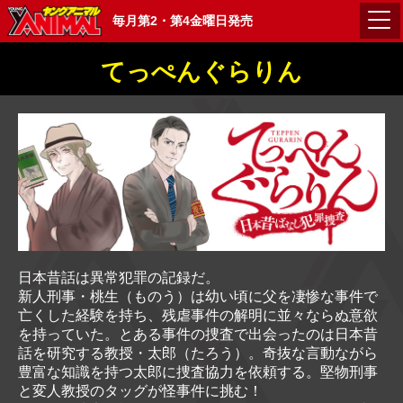
毎月第2・第4金曜日発売
てっぺんぐらりん
日本昔話は異常犯罪の記録だ。
新人刑事・桃生（ものう）は幼い頃に父を凄惨な事件で
亡くした経験を持ち、残虐事件の解明に並々ならぬ意欲
を持っていた。とある事件の捜査で出会ったのは日本昔
話を研究する教授・太郎（たろう）。奇抜な言動ながら
豊富な知識を持つ太郎に捜査協力を依頼する。堅物刑事
と変人教授のタッグが怪事件に挑む！