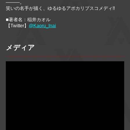
―――。
笑いの名手が描く、ゆるゆるアポカリプスコメディ!!
■著者名：稲井カオル
【Twitter】
@Kaoru_Inai
メディア