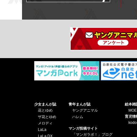
少女まんが誌
青年まんが誌
絵本雑
花とゆめ
ヤングアニマル
MOE
育児情
ザ花とゆめ
ハレム
kod
メロディ
マンガ投稿サイト
LaLa
「マンガラボ！」ブログ
LaLa DX