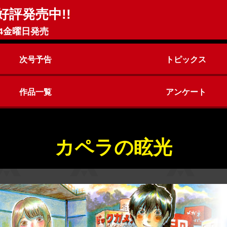
好評発売中!!
4金曜日発売
次号予告
トピックス
作品一覧
アンケート
ヤングアニマルZERO
ヤングアニマル
カペラの眩光