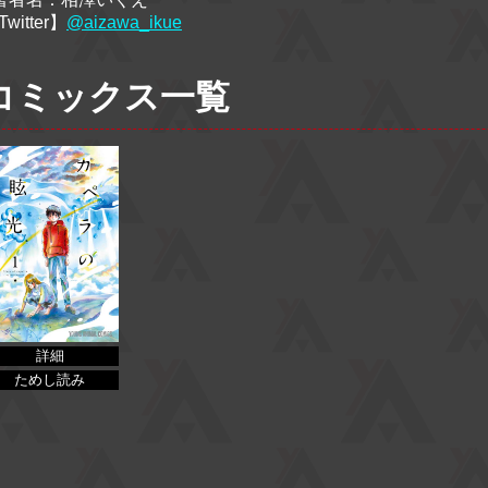
witter】
@aizawa_ikue
コミックス一覧
詳細
ためし読み