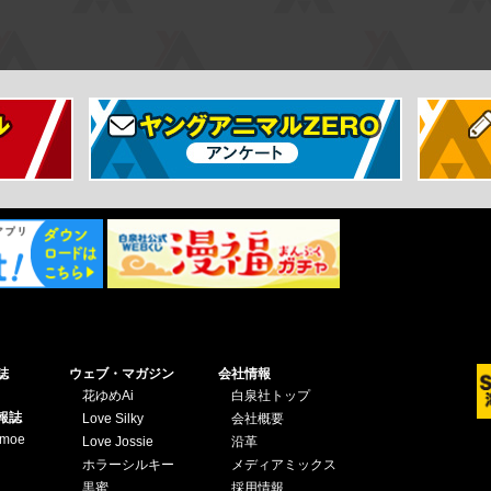
誌
ウェブ・マガジン
会社情報
花ゆめAi
白泉社トップ
報誌
Love Silky
会社概要
omoe
Love Jossie
沿革
ホラーシルキー
メディアミックス
黒蜜
採用情報