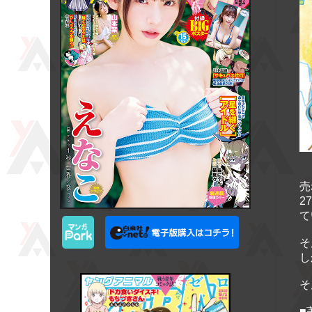
売
2
て
そ
し
そ
■