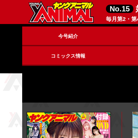
No.15
毎月第2・第
今号紹介
コミックス情報
ヤングアニマルZERO
ヤングアニマル