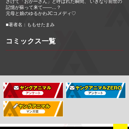
ざけて「おかーさん」と呼ばれた瞬間、 いきなり前世の
記憶が蘇って来て――…？
元母と娘のゆるかわJCコメディ♡
■著者名：ももせたまみ
コミックス一覧