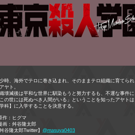
少時、海外でテロに巻き込まれ、そのままテロ組織に育てられ
アヤト。
織壊滅後は平和な世界に馴染もうと努力するも、不運な事件に
この世には死ぬべき人間がいる」ということを知ったアヤトは
学科】に入学することを決意する。
原作：
ヒグマ
漫画：舛谷隆太郎
舛谷隆太郎Twitter】
@masuya0403