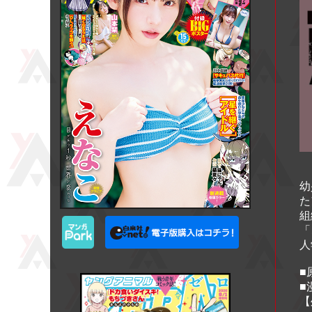
幼
た
組
「
人
■
■
【