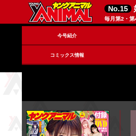
No.15
毎月第2・第
今号紹介
コミックス情報
ヤングアニマルZERO
ヤングアニマル