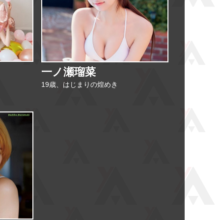
一ノ瀬瑠菜
19歳、はじまりの煌めき