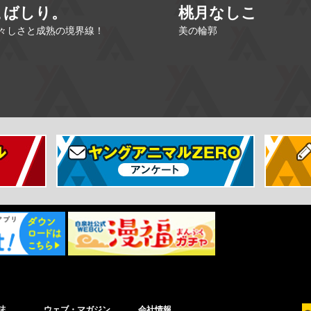
こばしり。
桃月なしこ
々しさと成熟の境界線！
美の輪郭
誌
ウェブ・マガジン
会社情報