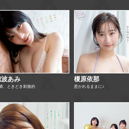
穂波あみ
榎原依那
憐、ときどき刺激的
惹かれるままに♪