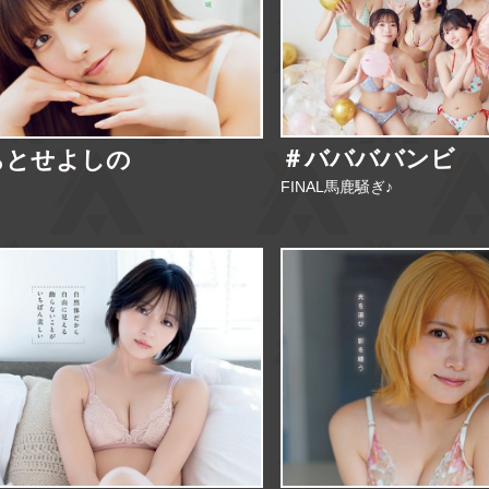
＃ババババンビ
ちとせよしの
FINAL馬鹿騒ぎ♪