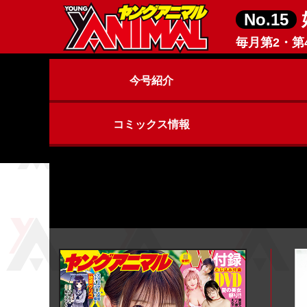
No.15
毎月第2・第
今号紹介
コミックス情報
ヤングアニマルZERO
ヤングアニマル