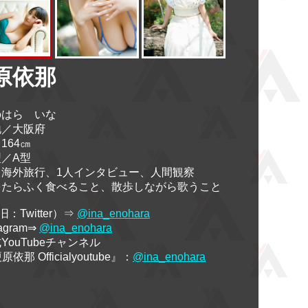
原依那
のはら いな
地／大阪府
164㎝
／A型
／海外旅行、1人インタビュー、人間観察
をたらふく食べること、散歩しながら歌うこと
：Twitter）⇒
@
ina_enohara
tagram⇒
@
ina_enohara
YouTubeチャンネル
原依那 Officialyoutube』：
@
ina_enohara