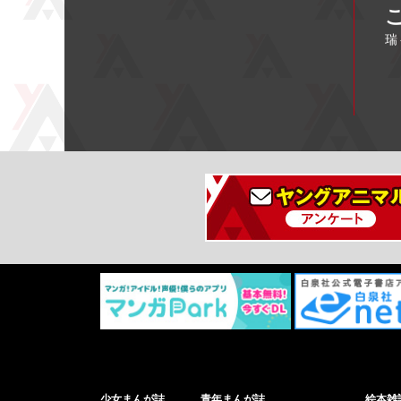
瑞
少女まんが誌
青年まんが誌
絵本雑