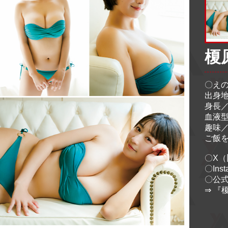
榎
〇え
出身
身長／
血液型
趣味
ご飯
〇X（旧
〇Ins
〇公式
⇒ 『榎