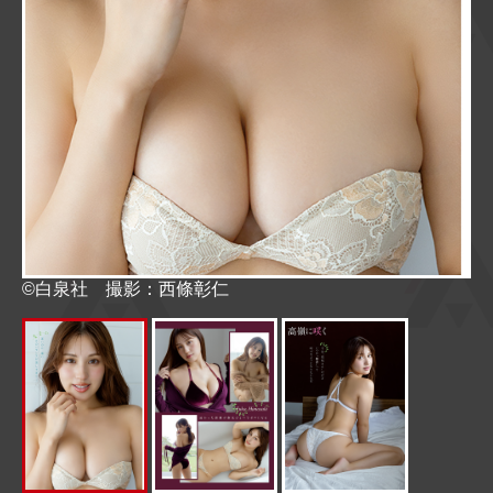
©白泉社 撮影：西條彰仁