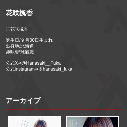
花咲楓香
〇花咲楓香
誕生日/９月30日生まれ
出身地/北海道
趣味/野球観戦
公式X⇒@Hanasaki__Fuka
公式instagram⇒＠hanasaki_fuka
アーカイブ