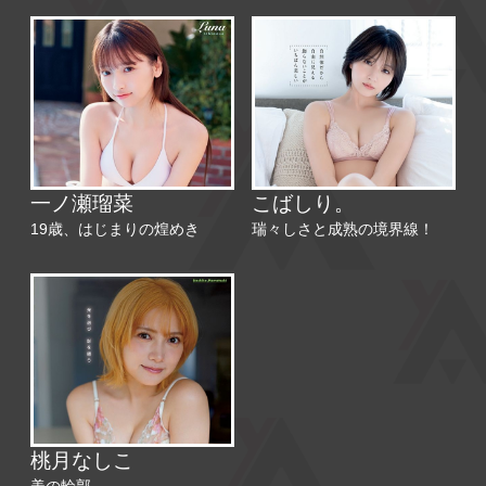
一ノ瀬瑠菜
こばしり。
19歳、はじまりの煌めき
瑞々しさと成熟の境界線！
桃月なしこ
美の輪郭