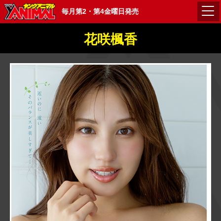
毎月第2・第4金曜日発売
花咲楓香