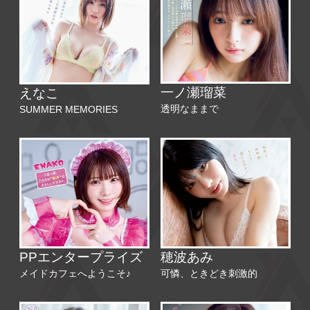
一ノ瀬瑠菜
えなこ
透明なままで
SUMMER MEMORIES
PPエンタープライズ
穂波あみ
メイドカフェへようこそ♪
可憐、ときどき刺激的