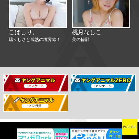
こばしり。
桃月なしこ
瑞々しさと成熟の境界線！
美の輪郭