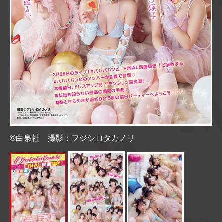
©白泉社 撮影：フジシロタカノリ