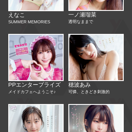
一ノ瀬瑠菜
えなこ
透明なままで
SUMMER MEMORIES
PPエンタープライズ
穂波あみ
メイドカフェへようこそ♪
可憐、ときどき刺激的