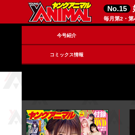
No.15
毎月第2・第
今号紹介
コミックス情報
ヤングアニマルZERO
ヤングアニマル