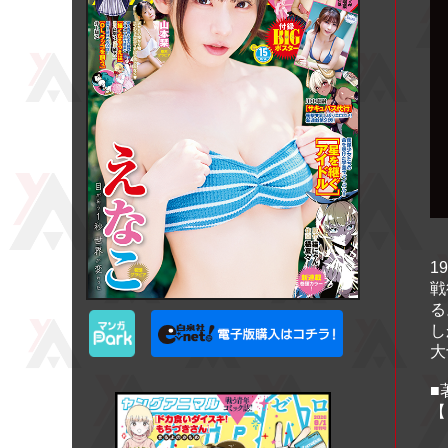
1
戦
る
し
大
■
【