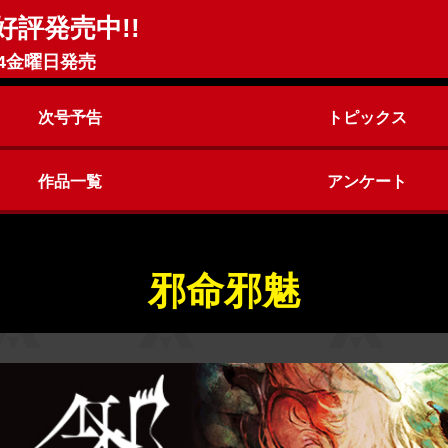
好評発売中!!
4金曜日発売
次号予告
トピックス
作品一覧
アンケート
ヤングアニマルZERO
ヤングアニマル
邪命邪魅