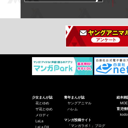
少女まんが誌
青年まんが誌
絵本雑
花とゆめ
ヤングアニマル
MOE
育児情
ザ花とゆめ
ハレム
kod
メロディ
マンガ投稿サイト
LaLa
「マンガラボ！」ブログ
LaLa DX