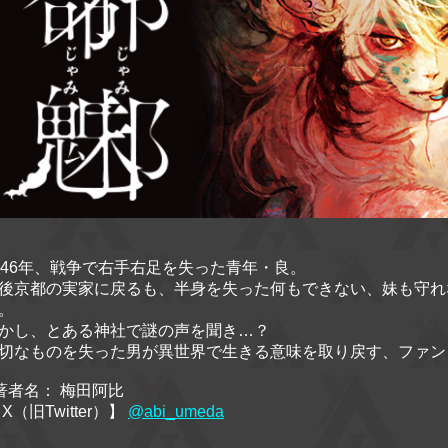
946年、戦争で右手右足を失った青年・良。
後京都の実家に戻るも、半身を失った何もできない、妹も守れ
。
かし、とある神社で謎の声を聞き…？
切なものを失った男が異世界で生きる意味を取り戻す、ファンタ
著者名： 梅田阿比
 X（旧Twitter）】
@abi_umeda