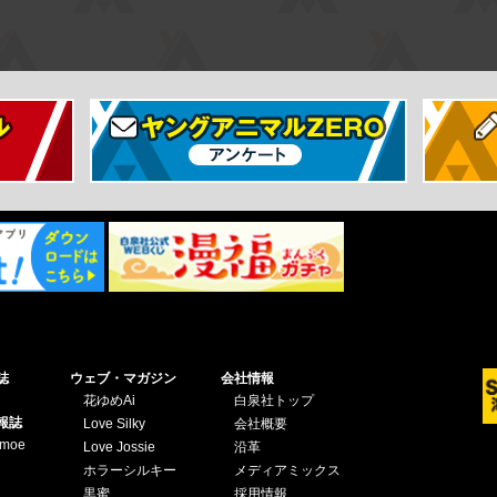
誌
ウェブ・マガジン
会社情報
花ゆめAi
白泉社トップ
報誌
Love Silky
会社概要
omoe
Love Jossie
沿革
ホラーシルキー
メディアミックス
黒蜜
採用情報