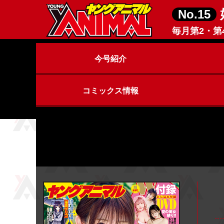
No.15
毎月第2・第
今号紹介
コミックス情報
ヤングアニマルZERO
ヤングアニマル